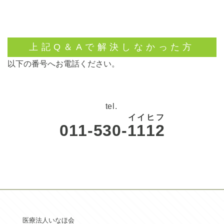
上記Q＆Aで解決しなかった方
以下の番号へお電話ください。
tel.
イ
イ
ヒ
フ
011-530-
1
1
1
2
医療法人いなほ会