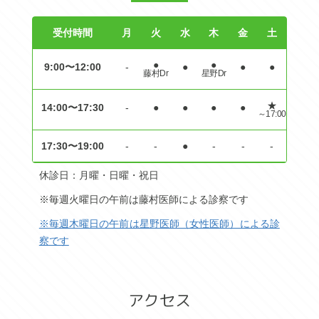
受付時間
月
火
水
木
金
土
●
●
9:00〜12:00
-
●
●
●
藤村Dr
星野Dr
★
14:00〜17:30
-
●
●
●
●
～17:00
17:30〜19:00
-
-
●
-
-
-
休診日：月曜・日曜・祝日
※毎週火曜日の午前は藤村医師による診察です
※毎週木曜日の午前は星野医師（女性医師）による診
察です
アクセス