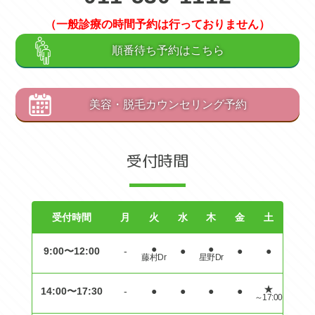
（一般診療の時間予約は行っておりません）
順番待ち予約はこちら
美容・脱毛カウンセリング予約
受付時間
受付時間
月
火
水
木
金
土
●
●
9:00〜12:00
-
●
●
●
藤村Dr
星野Dr
★
14:00〜17:30
-
●
●
●
●
～17:00