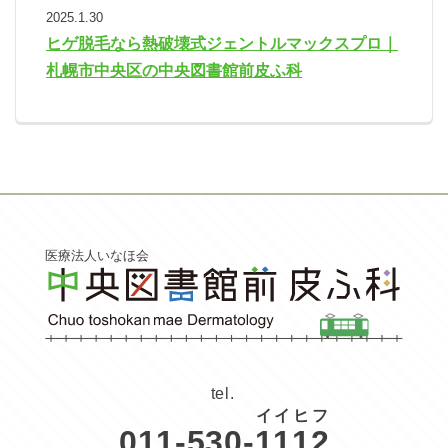
2025.1.30
ヒゲ脱毛なら熱破壊式ジェントルマックスプロ｜
札幌市中央区の中央図書館前皮ふ科
医療法人いなほ会
tel.
イ
イ
ヒ
フ
011-530-
1
1
1
2